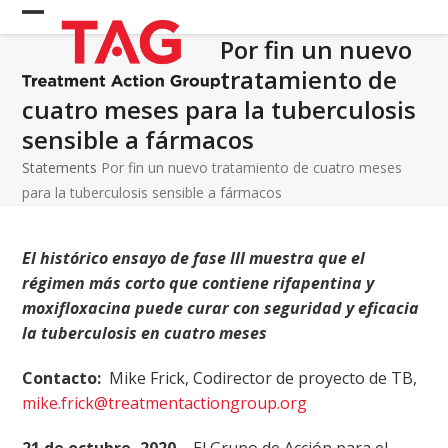
Skip
Open
Close
to
Por fin un nuevo
mobile
mobile
content
tratamiento de
menu
menu
cuatro meses para la tuberculosis
sensible a fármacos
Statements
Por fin un nuevo tratamiento de cuatro meses
para la tuberculosis sensible a fármacos
El histórico ensayo de fase III muestra que el
régimen más corto que contiene rifapentina y
moxifloxacina puede curar con seguridad y eficacia
la tuberculosis en cuatro meses
Contacto:
Mike Frick, Codirector de proyecto de TB,
mike.frick@treatmentactiongroup.org